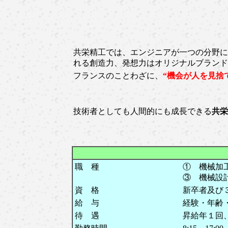
共栄精工では、エンジニアが一つの分野に
れる創造力、発想力はオリジナルブランド
フランスのことわざに、
“機会が人を見捨
技術者としても人間的にも成長できる
共栄
職 種
① 機械加
③ 機械設
資 格
新卒者及び
給 与
経験・年齢
待 遇
昇給年１回